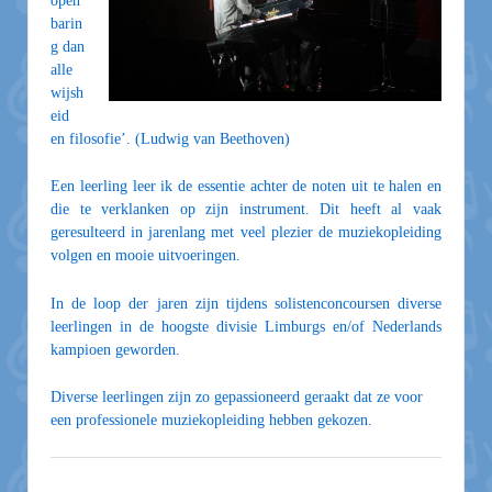
open
barin
g dan
alle
wijsh
eid
en filosofie’. (Ludwig van Beethoven)
Een leerling leer ik
de essentie achter de noten uit te halen en
die te verklanken op zijn instrument. Dit heeft al vaak
geresulteerd in jarenlang met veel plezier de muziekopleiding
volgen en mooie uitvoeringen.
In de loop der jaren zijn tijd
ens solistenconcoursen diverse
leerlingen in de hoogste divisie Limburgs en/of Nederlands
kampioen geworden.
Diverse leerlingen zijn zo gepa
ssioneerd geraakt dat ze voor
een professionele muziekopleiding
hebben geko
zen.