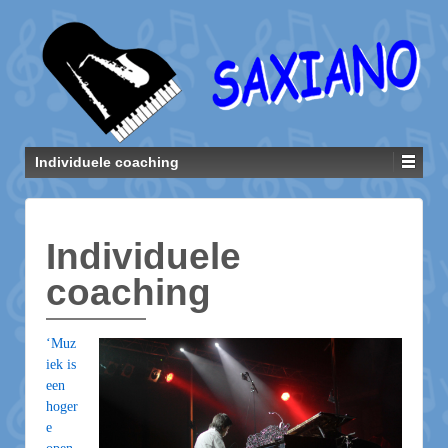
Individuele coaching
Individuele
coaching
‘Muz
iek is
een
hoger
e