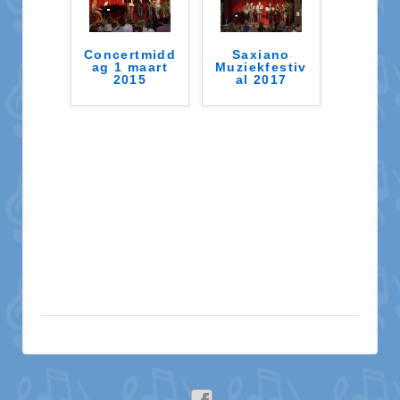
Concertmidd
Saxiano
ag 1 maart
Muziekfestiv
2015
al 2017